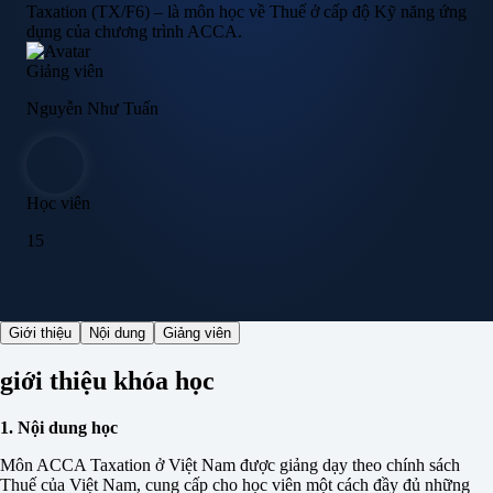
Taxation (TX/F6) – là môn học về Thuế ở cấp độ Kỹ năng ứng
dụng của chương trình ACCA.
Giảng viên
Nguyễn Như Tuấn
Học viên
15
Giới thiệu
Nội dung
Giảng viên
giới thiệu khóa học
1. Nội dung học
Môn ACCA Taxation ở Việt Nam được giảng dạy theo chính sách
Thuế của Việt Nam, cung cấp cho học viên một cách đầy đủ những