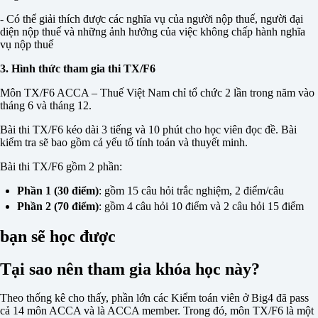
- Có thể giải thích được các nghĩa vụ của người nộp thuế, người đại
diện nộp thuế và những ảnh hưởng của việc không chấp hành nghĩa
vụ nộp thuế
3. Hình thức tham gia thi TX/F6
Môn TX/F6 ACCA – Thuế Việt Nam chỉ tổ chức 2 lần trong năm vào
tháng 6 và tháng 12.
Bài thi TX/F6 kéo dài 3 tiếng và 10 phút cho học viên đọc đề. Bài
kiểm tra sẽ bao gồm cả yếu tố tính toán và thuyết minh.
Bài thi TX/F6 gồm 2 phần:
Phần 1 (30 điểm)
: gồm 15 câu hỏi trắc nghiệm, 2 điểm/câu
Phần 2 (70 điểm)
: gồm 4 câu hỏi 10 điểm và 2 câu hỏi 15 điểm
bạn sẽ học được
Tại sao nên tham gia khóa học này?
Theo thống kê cho thấy, phần lớn các Kiểm toán viên ở Big4 đã pass
cả 14 môn ACCA và là ACCA member. Trong đó, môn TX/F6 là một