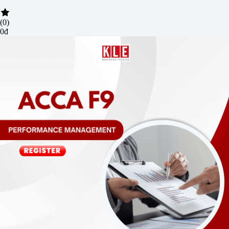
(0)
0đ