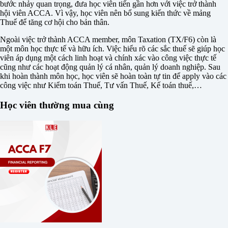
bước nhảy quan trọng, đưa học viên tiến gần hơn với việc trở thành
hội viên ACCA. Vì vậy, học viên nên bổ sung kiến thức về mảng
Thuế để tăng cơ hội cho bản thân.
Ngoài việc trở thành ACCA member, môn Taxation (TX/F6) còn là
một môn học thực tế và hữu ích. Việc hiểu rõ các sắc thuế sẽ giúp học
viên áp dụng một cách linh hoạt và chính xác vào công việc thực tế
cũng như các hoạt động quản lý cá nhân, quản lý doanh nghiệp. Sau
khi hoàn thành môn học, học viên sẽ hoàn toàn tự tin để apply vào các
công việc như Kiểm toán Thuế, Tư vấn Thuế, Kế toán thuế,…
Học viên thường mua cùng