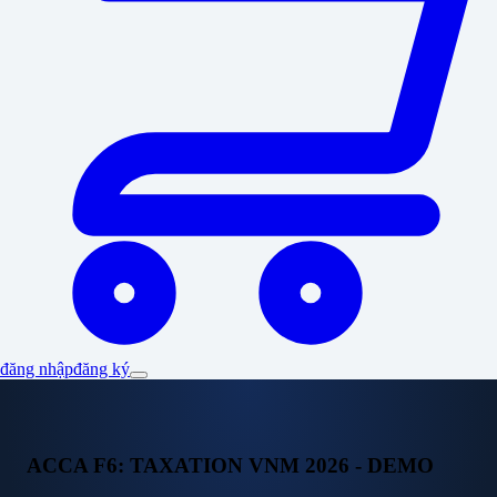
đăng nhập
đăng ký
ACCA F6: TAXATION VNM 2026 - DEMO