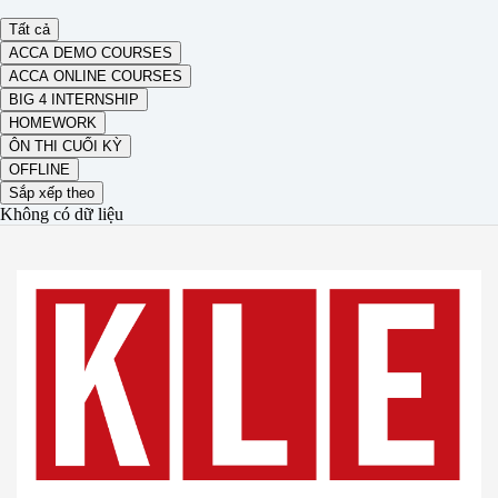
Tất cả
ACCA DEMO COURSES
ACCA ONLINE COURSES
BIG 4 INTERNSHIP
HOMEWORK
ÔN THI CUỐI KỲ
OFFLINE
Sắp xếp theo
Không có dữ liệu