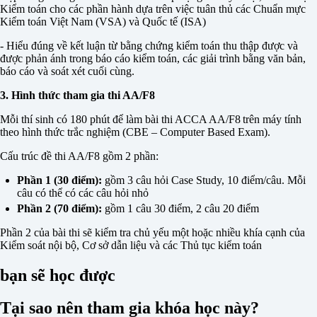
Kiểm toán cho các phần hành dựa trên việc tuân thủ các Chuẩn mực
Kiểm toán Việt Nam (VSA) và Quốc tế (ISA)
- Hiểu đúng về kết luận từ bằng chứng kiểm toán thu thập được và
được phản ánh trong báo cáo kiểm toán, các giải trình bằng văn bản,
báo cáo và soát xét cuối cùng.
3. Hình thức tham gia thi AA/F8
Mỗi thí sinh có 180 phút để làm bài thi ACCA AA/F8 trên máy tính
theo hình thức trắc nghiệm (CBE – Computer Based Exam).
Cấu trúc đề thi AA/F8 gồm 2 phần:
Phần 1 (30 điểm):
gồm 3 câu hỏi Case Study, 10 điểm/câu. Mỗi
câu có thể có các câu hỏi nhỏ
Phần 2 (70 điểm):
gồm 1 câu 30 điểm, 2 câu 20 điểm
Phần 2 của bài thi sẽ kiểm tra chủ yếu một hoặc nhiều khía cạnh của
Kiểm soát nội bộ, Cơ sở dẫn liệu và các Thủ tục kiểm toán
bạn sẽ học được
Tại sao nên tham gia khóa học này?