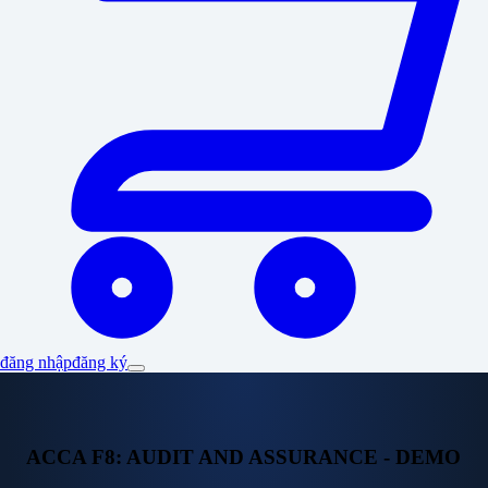
đăng nhập
đăng ký
ACCA F8: AUDIT AND ASSURANCE - DEMO