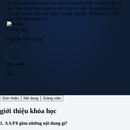
AA/F8 giúp cho người học phát triển kiến thức và hiểu biết về
quá trình thực hiện dịch vụ đảm bảo và việc áp dụng nó cùng
với các khuôn khổ quy định chuyên nghiệp. Môn học AA/F8
còn xuất hiện nhiều tr...
Giảng viên
Nguyễn Việt Trung
Học viên
74
Giới thiệu
Nội dung
Giảng viên
giới thiệu khóa học
1. AA/F8 gồm những nội dung gì?